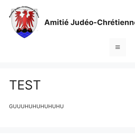
Aller
au
contenu
Amitié Judéo-Chrétienn
Menu
TEST
GUUUHUHUHUHUHU